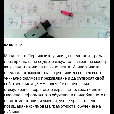
02.06.2025
Младежи от Пернишките училища представят града си
през призмата на седмото изкуство – в края на месец
юни градът оживява на кино лента. Инициативата
предлага възможността на ученици да се включат в
уникално филмово преживяване и да сътворят свой
собствен филм. „8 мм повече“ е насочен към
стимулиране творческото изразяване, креативното
мислене, неформалното обучение и придобиването на
нови компетенции и умения, учене чрез правене,
повишаване филмовата грамотност и обучение на
публики.