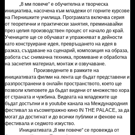
„8 мм повече“ е обучителна и творческа
инициатива, насочена към младежи от горните курсове
на Пернишките училища. Програмата включва серия
от теоретични и практически занятия, преминавайки
през целия производствен процес от начало до край.
Учениците ще се обучават и упражняват в дейности
като конструиране идея, превръщането на идея в
разказ, създаване на сценарий, композиция на образа,
работа със снимачна техника, промиване и обработка
на заснетия материал, монтаж и озвучаване.
Произведените в рамките на
инициативата филми на лента ще бъдат представени и
разпространени в онлайн пространството, което ще
позволи клиповете да бъдат видени от множество хора
от страната и чужбина. Видеата на младежите ще
бъдат достъпни и в youtube канала на Международния
фестивал за късометражно кино IN THE PALACE, за да
могат да достигнат и до всички публики и фенове на
фестивала и седмото изкуство.
Инициативата „8 мм повече“ се провежда от