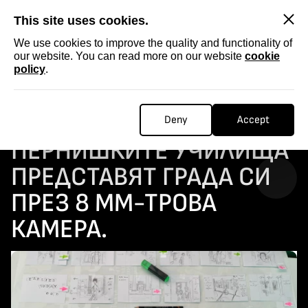
SKIP
This site uses cookies.
We use cookies to improve the quality and functionality of
our website. You can read more on our website
cookie
policy
.
Homepage
...
Младежи от Пернишките училища представят града си през 8 мм-трова камера.
МЛАДЕЖИ ОТ
Deny
Accept
ПЕРНИШКИТЕ УЧИЛИЩА
ПРЕДСТАВЯТ ГРАДА СИ
ПРЕЗ 8 ММ-ТРОВА
КАМЕРА.