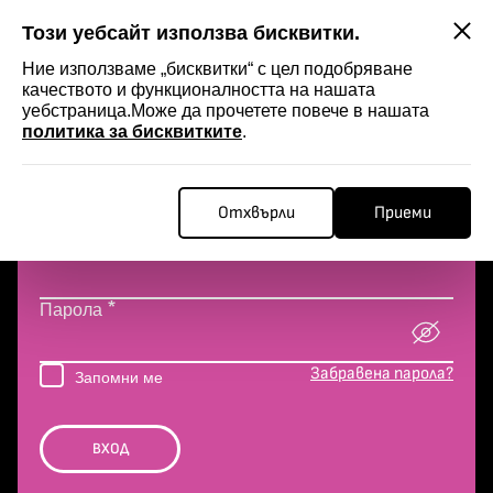
SKIP
Този уебсайт използва бисквитки.
Ние използваме „бисквитки“ с цел подобряване
качеството и функционалността на нашата
уебстраница.Може да прочетете повече в нашата
политика за бисквитките
.
ВХОД
В САЙТА
Отхвърли
Приеми
*
Имейл
*
Парола
Забравена парола?
Запомни ме
ВХОД